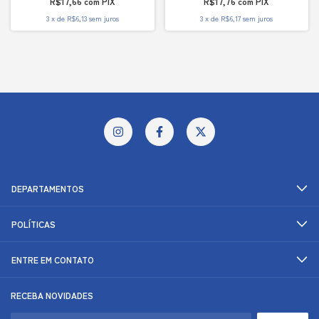
R$17,66
com
PIX
R$17,76
com
PIX
3
x
de
R$6,13
sem juros
3
x
de
R$6,17
sem juros
DEPARTAMENTOS
POLÍTICAS
ENTRE EM CONTATO
RECEBA NOVIDADES