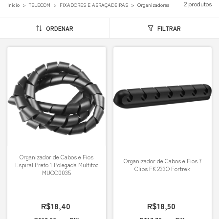
2 produtos
Início
>
TELECOM
>
FIXADORES E ABRAÇADEIRAS
>
Organizadores
ORDENAR
FILTRAR
Organizador de Cabos e Fios
Organizador de Cabos e Fios 7
Espiral Preto 1 Polegada Multitoc
Clips FK 233O Fortrek
MUOC0035
R$18,40
R$18,50