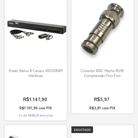
Power Balun 8 Canais VB1008WP
Conector BNC Macho RG59
Intelbras
Compressão Pino Fixo
R$1.147,90
R$3,97
R$1.101,98
com
PIX
R$3,81
com
PIX
3
x
de
R$382,63
sem juros
ESGOTADO