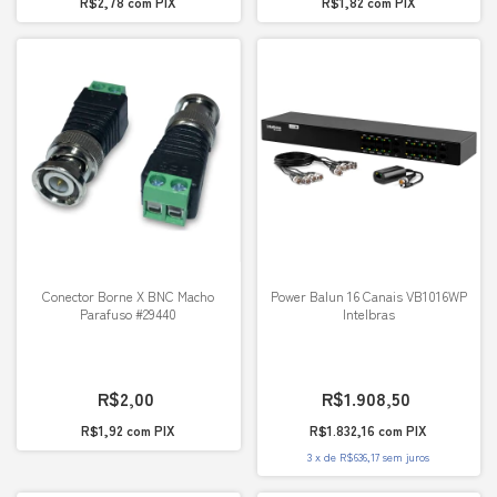
R$2,78
com
PIX
R$1,82
com
PIX
Conector Borne X BNC Macho
Power Balun 16 Canais VB1016WP
Parafuso #29440
Intelbras
R$2,00
R$1.908,50
R$1,92
com
PIX
R$1.832,16
com
PIX
3
x
de
R$636,17
sem juros