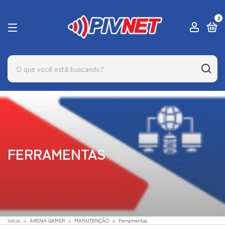
0
FERRAMENTAS
Início
>
ARENA GAMER
>
MANUTENÇÃO
>
Ferramentas