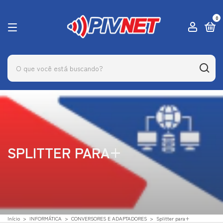
0
SPLITTER PARA+
Início
>
INFORMÁTICA
>
CONVERSORES E ADAPTADORES
>
Splitter para+