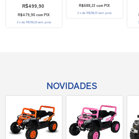
R$499,90
R$688,22
com
PIX
3
x
de
R$238,97
sem juros
R$479,90
com
PIX
3
x
de
R$166,63
sem juros
NOVIDADES