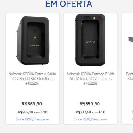
EM OFERTA
Nobreak 1200VA Entra e Saida
Nobreak 600VA Entrada BiVolt
Fon
120V Port LI 5908 Intelbras
ATTIV Saida 120V Intelbras
Sta
#4822207
#4822202
R$869,90
R$559,90
R$835,10
com
PIX
R$537,50
com
PIX
3
x
de
R$289,97
sem juros
3
x
de
R$186,63
sem juros
3