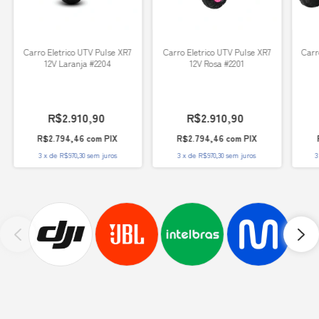
Carro Eletrico UTV Pulse XR7
Carro Eletrico UTV Pulse XR7
Carro
12V Laranja #2204
12V Rosa #2201
R$2.910,90
R$2.910,90
R$2.794,46
com
PIX
R$2.794,46
com
PIX
3
x
de
R$970,30
sem juros
3
x
de
R$970,30
sem juros
3