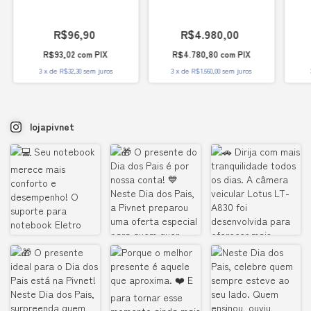
R$96,90
R$4.980,00
R$93,02
com
PIX
R$4.780,80
com
PIX
3
x
de
R$32,30
sem juros
3
x
de
R$1.660,00
sem juros
lojapivnet