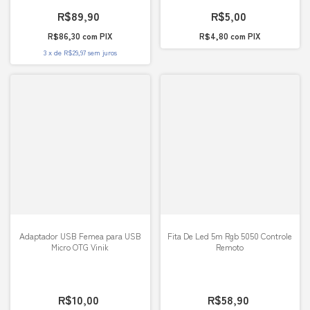
R$89,90
R$5,00
R$86,30
com
PIX
R$4,80
com
PIX
3
x
de
R$29,97
sem juros
Adaptador USB Femea para USB
Fita De Led 5m Rgb 5050 Controle
Micro OTG Vinik
Remoto
R$10,00
R$58,90