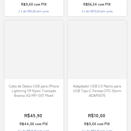
R$9,60
com
PIX
R$56,54
com
PIX
2
x
de
R$5,00
sem juros
3
x
de
R$19,63
sem juros
Cabo de Dados USB para iPhone
Adaptador USB 2.0 Macho para
Lightning 1M Nylon Trancado
USB Tipo-C Femea OTG Storm
Branco VQ-MFI-001 Micell
ADAP0075
R$45,90
R$10,00
R$44,06
com
PIX
R$9,60
com
PIX
3
x
de
R$15,30
sem juros
2
x
de
R$5,00
sem juros