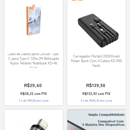
Cabo de Dados para Celular Tipo-
Carregador Portatil 20000mah
C para Tipo-C 120w 2M Reforçado
Power Bank Com 4 Cabos KD-955
Nylon Teblete/Notebook KD-45
Kaidi
Kaidi
R$29,40
R$139,50
R$28,22
com
PIX
R$133,92
com
PIX
3
x
de
R$9,80
sem juros
3
x
de
R$46,50
sem juros