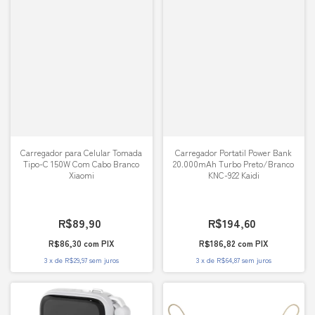
Carregador para Celular Tomada
Carregador Portatil Power Bank
Tipo-C 150W Com Cabo Branco
20.000mAh Turbo Preto/Branco
Xiaomi
KNC-922 Kaidi
R$89,90
R$194,60
R$86,30
com
PIX
R$186,82
com
PIX
3
x
de
R$29,97
sem juros
3
x
de
R$64,87
sem juros