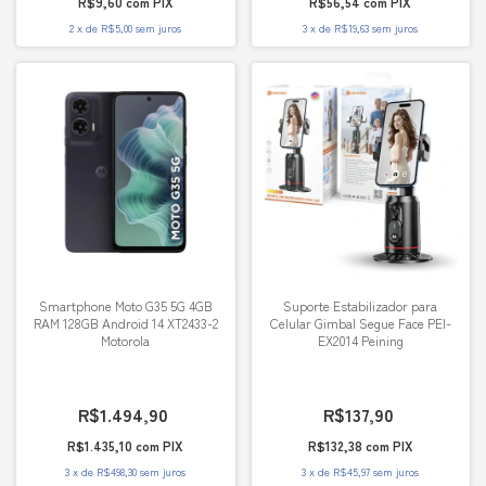
R$9,60
com
PIX
R$56,54
com
PIX
2
x
de
R$5,00
sem juros
3
x
de
R$19,63
sem juros
Smartphone Moto G35 5G 4GB
Suporte Estabilizador para
RAM 128GB Android 14 XT2433-2
Celular Gimbal Segue Face PEI-
Motorola
EX2014 Peining
R$1.494,90
R$137,90
R$1.435,10
com
PIX
R$132,38
com
PIX
3
x
de
R$498,30
sem juros
3
x
de
R$45,97
sem juros