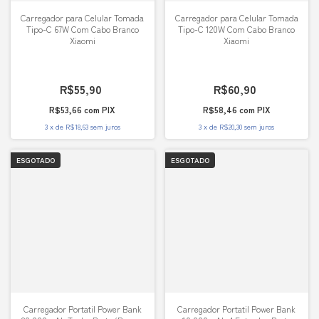
Carregador para Celular Tomada
Carregador para Celular Tomada
Tipo-C 67W Com Cabo Branco
Tipo-C 120W Com Cabo Branco
Xiaomi
Xiaomi
R$55,90
R$60,90
R$53,66
com
PIX
R$58,46
com
PIX
3
x
de
R$18,63
sem juros
3
x
de
R$20,30
sem juros
ESGOTADO
ESGOTADO
Carregador Portatil Power Bank
Carregador Portatil Power Bank