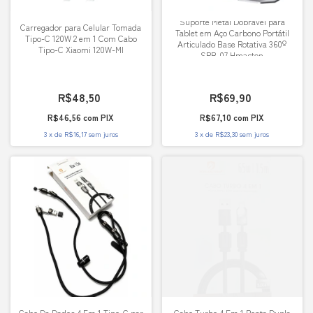
Suporte Metal Dobrável para
Carregador para Celular Tomada
Tablet em Aço Carbono Portátil
Tipo-C 120W 2 em 1 Com Cabo
Articulado Base Rotativa 360º
Tipo-C Xiaomi 120W-MI
SPR-07 Hmaston
R$48,50
R$69,90
R$46,56
com
PIX
R$67,10
com
PIX
3
x
de
R$16,17
sem juros
3
x
de
R$23,30
sem juros
Cabo De Dados 4 Em 1 Tipo-C par
Cabo Turbo 4 Em 1 Ponta Dupla