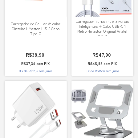
Carregador Turbo 140W 3 Portas
Carregador de Celular Veicular
Inteligentes + Cabo USB-C 1
Cinzeiro HMaston L15-5 Cabo
Metro Hmaston Original Anatel
Tipo-C
Y74-3
R$38,90
R$47,90
R$37,34
com
PIX
R$45,98
com
PIX
3
x
de
R$12,97
sem juros
3
x
de
R$15,97
sem juros