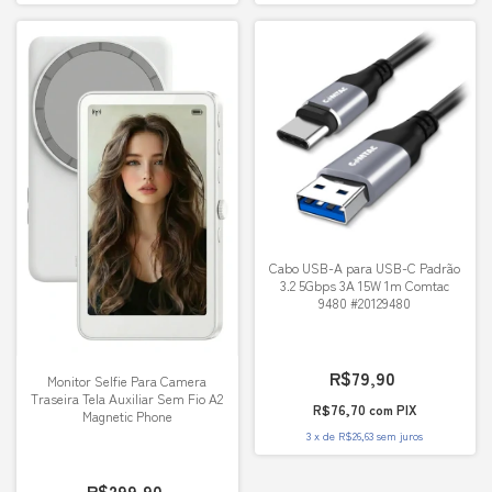
Cabo USB-A para USB-C Padrão
3.2 5Gbps 3A 15W 1m Comtac
9480 #20129480
R$79,90
Monitor Selfie Para Camera
Traseira Tela Auxiliar Sem Fio A2
R$76,70
com
PIX
Magnetic Phone
3
x
de
R$26,63
sem juros
R$299,90