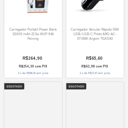
Carregador Portatil Power Bank
Carregador Veicular Rápido 36W
50000 mAh 22.5w WUP-946
USB/USB-C Preto ARG-AC-
Peining
0118BK Argom TEA1243
R$264,90
R$65,60
R$254,30
com
PIX
R$62,98
com
PIX
3
x
de
R$88,30
sem juros
3
x
de
R$21,87
sem juros
ESGOTADO
ESGOTADO