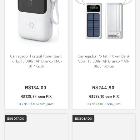
Carregador Portatil Power Bank
Carregador Portatil Power Bank
Turbo 10.000mAh Branco KNC-
Solar 10.000mAh Branco MAX-
01P Kaidi
0539 It-Blue
R$134,00
R$244,90
R$128,64
com
PIX
R$235,10
com
PIX
3
x
de
R$44,67
sem juros
3
x
de
R$81,63
sem juros
ESGOTADO
ESGOTADO