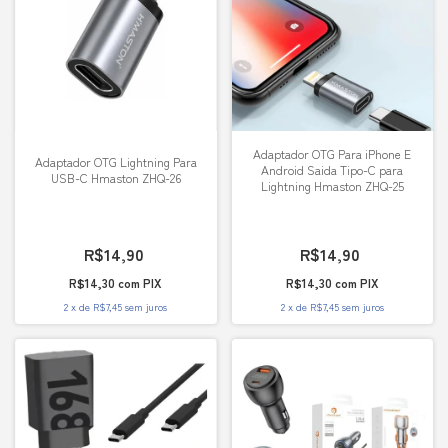
Adaptador OTG Para iPhone E
Adaptador OTG Lightning Para
Android Saida Tipo-C para
USB-C Hmaston ZHQ-26
Lightning Hmaston ZHQ-25
R$14,90
R$14,90
R$14,30
com
PIX
R$14,30
com
PIX
2
x
de
R$7,45
sem juros
2
x
de
R$7,45
sem juros