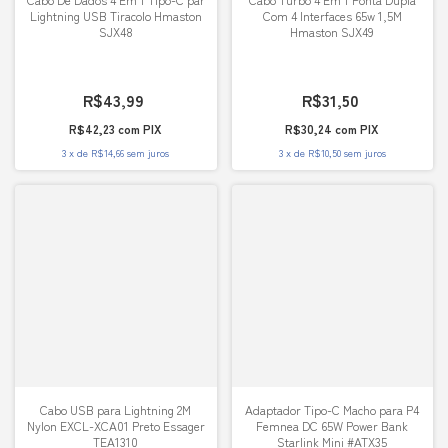
Lightning USB Tiracolo Hmaston
Com 4 Interfaces 65w 1,5M
SJX48
Hmaston SJX49
R$43,99
R$31,50
R$42,23
com
PIX
R$30,24
com
PIX
3
x
de
R$14,66
sem juros
3
x
de
R$10,50
sem juros
Cabo USB para Lightning 2M
Adaptador Tipo-C Macho para P4
Nylon EXCL-XCA01 Preto Essager
Femnea DC 65W Power Bank
TEA1310
Starlink Mini #ATX35