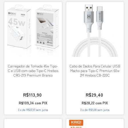
Carregador de Tomada 45w Tipo-
Cabo de Dados Para Celular UISB
C e USB com cabo Tipo-C Hrebos
Macho para Tipo-C Premiun 60w
CRG-219 Premium Branco
2M Hrebos CB-220C
R$113,90
R$29,40
R$109,34
com
PIX
R$28,22
com
PIX
3
x
de
R$37,97
sem juros
3
x
de
R$9,80
sem juros