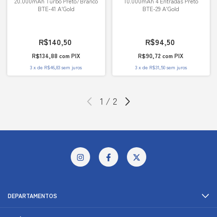
20.000mAh Turbo Preto/Branco
10.000mAh 4 Entradas Preto
BTE-41 A'Gold
BTE-29 A'Gold
R$140,50
R$94,50
R$134,88
com
PIX
R$90,72
com
PIX
3
x
de
R$46,83
sem juros
3
x
de
R$31,50
sem juros
1
/
2
DEPARTAMENTOS