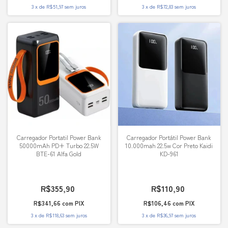
3
x
de
R$51,97
sem juros
3
x
de
R$72,83
sem juros
Carregador Portatil Power Bank
Carregador Portátil Power Bank
50000mAh PD+ Turbo 22.5W
10.000mah 22.5w Cor Preto Kaidi
BTE-61 Alfa Gold
KD-961
R$355,90
R$110,90
R$341,66
com
PIX
R$106,46
com
PIX
3
x
de
R$118,63
sem juros
3
x
de
R$36,97
sem juros