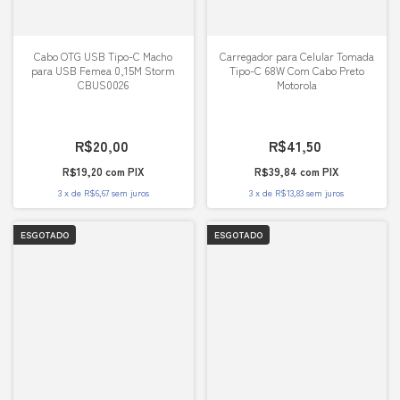
Cabo OTG USB Tipo-C Macho
Carregador para Celular Tomada
para USB Femea 0,15M Storm
Tipo-C 68W Com Cabo Preto
CBUS0026
Motorola
R$20,00
R$41,50
R$19,20
com
PIX
R$39,84
com
PIX
3
x
de
R$6,67
sem juros
3
x
de
R$13,83
sem juros
ESGOTADO
ESGOTADO