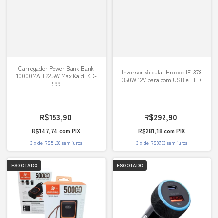
Carregador Power Bank Bank
Inversor Veicular Hrebos IF-378
10000MAH 22.5W Max Kaidi KD-
350W 12V para com USB e LED
999
R$153,90
R$292,90
R$147,74
com
PIX
R$281,18
com
PIX
3
x
de
R$51,30
sem juros
3
x
de
R$97,63
sem juros
ESGOTADO
ESGOTADO