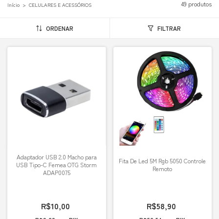
49 produtos
Início
>
CELULARES E ACESSÓRIOS
ORDENAR
FILTRAR
Adaptador USB 2.0 Macho para
Fita De Led 5M Rgb 5050 Controle
USB Tipo-C Femea OTG Storm
Remoto
ADAP0075
R$10,00
R$58,90