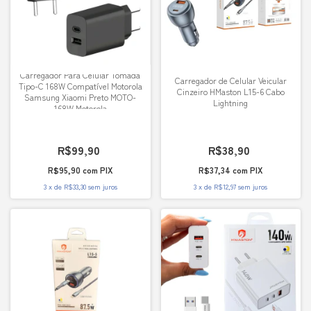
Carregador Para Celular Tomada
Carregador de Celular Veicular
Tipo-C 168W Compatível Motorola
Cinzeiro HMaston L15-6 Cabo
Samsung Xiaomi Preto MOTO-
Lightning
168W Motorola
R$99,90
R$38,90
R$95,90
com
PIX
R$37,34
com
PIX
3
x
de
R$33,30
sem juros
3
x
de
R$12,97
sem juros