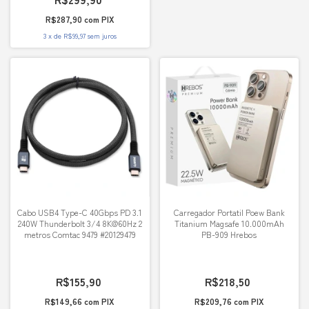
R$287,90
com
PIX
3
x
de
R$99,97
sem juros
Cabo USB4 Type-C 40Gbps PD 3.1
Carregador Portatil Poew Bank
240W Thunderbolt 3/4 8K@60Hz 2
Titanium Magsafe 10.000mAh
metros Comtac 9479 #20129479
PB-909 Hrebos
R$155,90
R$218,50
R$149,66
com
PIX
R$209,76
com
PIX