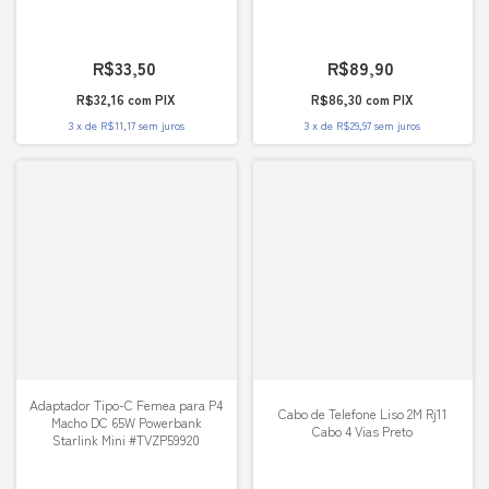
R$33,50
R$89,90
R$32,16
com
PIX
R$86,30
com
PIX
3
x
de
R$11,17
sem juros
3
x
de
R$29,97
sem juros
Adaptador Tipo-C Femea para P4
Cabo de Telefone Liso 2M Rj11
Macho DC 65W Powerbank
Cabo 4 Vias Preto
Starlink Mini #TVZP59920