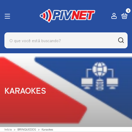
0
KARAOKES
Início
>
BRINQUEDOS
>
Karaokes