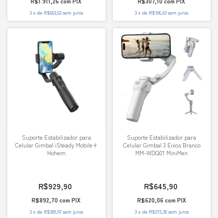
R$1.911,26
com
PIX
R$307,10
com
PIX
3
x
de
R$663,63
sem juros
3
x
de
R$106,63
sem juros
Suporte Estabilizador para
Suporte Estabilizador para
Celular Gimbal iSteady Mobile+
Celular Gimbal 3 Eixos Branco
Hohem
MM-WDQ01 MiniMen
R$929,90
R$645,90
R$892,70
com
PIX
R$620,06
com
PIX
3
x
de
R$309,97
sem juros
3
x
de
R$215,30
sem juros