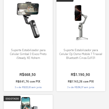
Suporte Estabilizador para
Suporte Estabilizador para
Celular Gimbal 3 Eixos Preto
Celular Dji Osmo Mobile 7 Triaxial
iSteady XE Hohem
Bluetooth Cinza DJI131
R$668,50
R$1.190,90
R$641,76
com
PIX
R$1.143,26
com
PIX
3
x
de
R$222,83
sem juros
3
x
de
R$396,97
sem juros
ESGOTADO