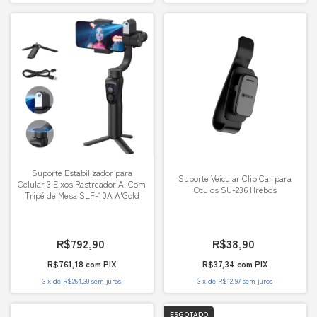
Suporte Estabilizador para
Suporte Veicular Clip Car para
Celular 3 Eixos Rastreador AI Com
Oculos SU-236 Hrebos
Tripé de Mesa SLF-10A A'Gold
R$792,90
R$38,90
R$761,18
com
PIX
R$37,34
com
PIX
3
x
de
R$264,30
sem juros
3
x
de
R$12,97
sem juros
ESGOTADO