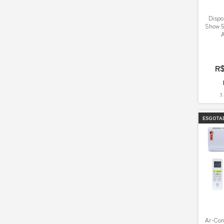
Dispo
Show 5
A
R
3
ESGOTA
Ar-Con