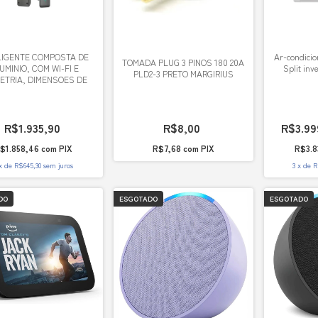
-H80-CZ - FECHADURA
LIGENTE COMPOSTA DE
Ar-condicio
TOMADA PLUG 3 PINOS 180 20A
UMINIO, COM WI-FI E
Split inv
PLD2-3 PRETO MARGIRIUS
ETRIA, DIMENSOES DE
40.5*7.5*3CM.
R$1.935,90
R$8,00
R$3.99
$1.858,46
com
PIX
R$7,68
com
PIX
R$3.8
x
de
R$645,30
sem juros
3
x
de
R
DO
ESGOTADO
ESGOTADO