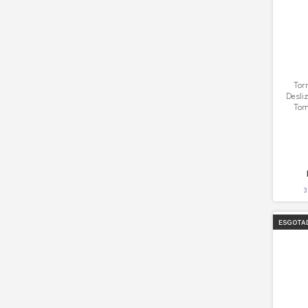
Tor
Desli
Tom
3
ESGOTA