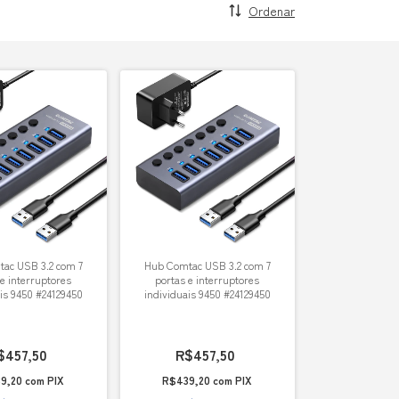
Ordenar
ac USB 3.2 com 7
Hub Comtac USB 3.2 com 7
 e interruptores
portas e interruptores
is 9450 #24129450
individuais 9450 #24129450
$457,50
R$457,50
9,20
com
PIX
R$439,20
com
PIX