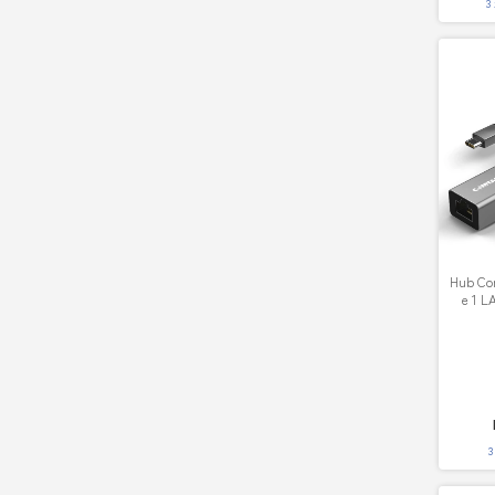
3
Hub Co
e 1 L
3