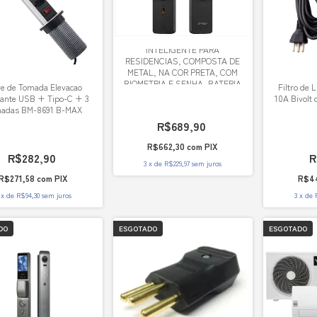
SA-FD-V300 - FECHADURA
INTELIGENTE PARA
RESIDENCIAS, COMPOSTA DE
METAL, NA COR PRETA, COM
BIOMETRIA E SENHA, BATERIA
re de Tomada Elevacao
Filtro de 
EMB
zante USB + Tipo-C + 3
10A Bivolt 
adas BM-8691 B-MAX
R$689,90
R$662,30
com
PIX
R$282,90
R
3
x
de
R$229,97
sem juros
R$271,58
com
PIX
R$4
x
de
R$94,30
sem juros
3
x
de
DO
ESGOTADO
ESGOTADO