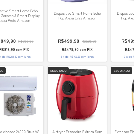
sitivo Smart Home Echo
Dispositivo Smart Home Echo
Dispositi
 Geracao 3 Smart Display
Pop Alexa Lilas Amazon
Pop Ale
lexa Preto Amazon
$849,90
R$499,90
R$49
R$890,90
R$520,50
R$815,90
com
PIX
R$479,90
com
PIX
R$47
x
de
R$283,30
sem juros
3
x
de
R$166,63
sem juros
3
x
de
DO
ESGOTADO
ESGOTADO
dicionado 24000 Btus VG
Airfryer Fritadeira Elétrica Sem
Extensao El