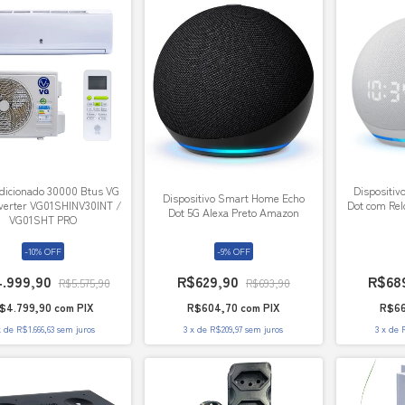
dicionado 30000 Btus VG
Dispositi
Dispositivo Smart Home Echo
nverter VG01SHINV30INT /
Dot com Rel
Dot 5G Alexa Preto Amazon
VG01SHT PRO
-
10
%
OFF
-
9
%
OFF
.999,90
R$629,90
R$68
R$5.575,90
R$693,90
$4.799,90
com
PIX
R$604,70
com
PIX
R$66
x
de
R$1.666,63
sem juros
3
x
de
R$209,97
sem juros
3
x
de