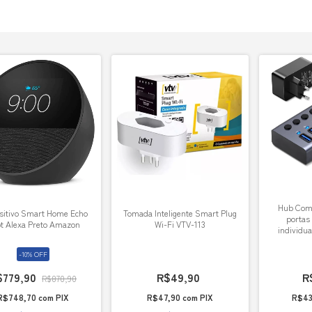
Hub Comt
sitivo Smart Home Echo
Tomada Inteligente Smart Plug
portas
t Alexa Preto Amazon
Wi-Fi VTV-113
individua
-
10
%
OFF
$779,90
R$49,90
R
R$870,90
R$748,70
com
PIX
R$47,90
com
PIX
R$43