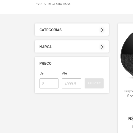
Início
>
PARA SUA CASA
CATEGORIAS
MARCA
PREÇO
De
Até
APLICAR
Dispo
Spo
R