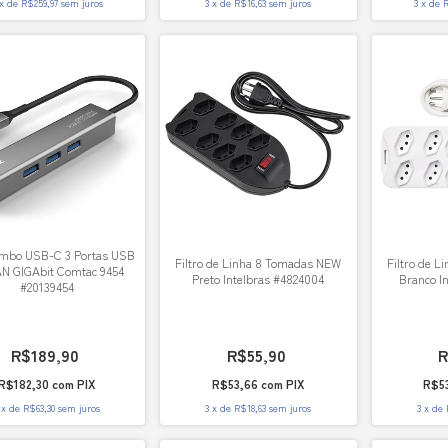
x
de
R$259,97
sem juros
3
x
de
R$16,63
sem juros
3
x
de
R
mbo USB-C 3 Portas USB
Filtro de Linha 8 Tomadas NEW
Filtro de 
AN GIGAbit Comtac 9454
Preto Intelbras #4824004
Branco I
#20139454
R$189,90
R$55,90
R
R$182,30
com
PIX
R$53,66
com
PIX
R$5
x
de
R$63,30
sem juros
3
x
de
R$18,63
sem juros
3
x
de