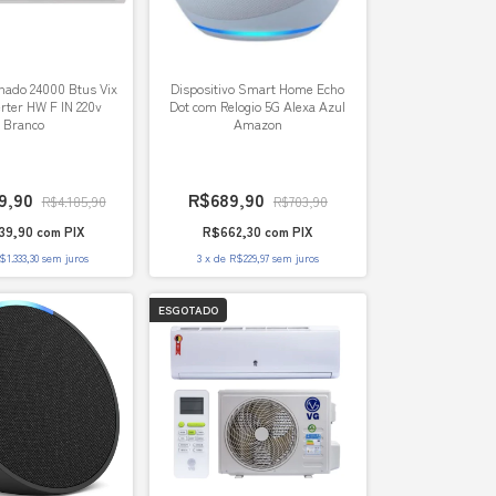
nado 24000 Btus Vix
Dispositivo Smart Home Echo
erter HW F IN 220v
Dot com Relogio 5G Alexa Azul
Branco
Amazon
9,90
R$689,90
R$4.185,90
R$703,90
39,90
com
PIX
R$662,30
com
PIX
$1.333,30
sem juros
3
x
de
R$229,97
sem juros
ESGOTADO