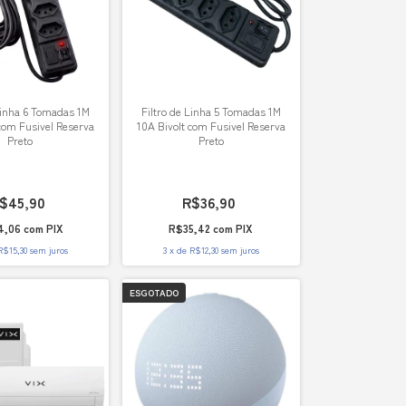
Linha 6 Tomadas 1M
Filtro de Linha 5 Tomadas 1M
com Fusivel Reserva
10A Bivolt com Fusivel Reserva
Preto
Preto
$45,90
R$36,90
4,06
com
PIX
R$35,42
com
PIX
R$15,30
sem juros
3
x
de
R$12,30
sem juros
ESGOTADO