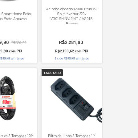
Ar-condicionado 12000 Btus VG
vo Smart Home Echo
Split inverter 220v
xa Preto Amazon
VG01SHINV12INT / VG01S
Branco
9,90
R$2.281,90
R$520,50
9,90
com
PIX
R$2.190,62
com
PIX
R$166,63
sem juros
3
x
de
R$760,63
sem juros
ESGOTADO
etrica 3 Tomadas 10M
Filtro de Linha 3 Tomadas 1M