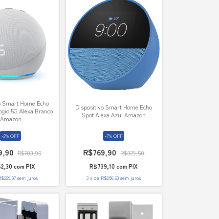
vo Smart Home Echo
Dispositivo Smart Home Echo
ogio 5G Alexa Branco
Spot Alexa Azul Amazon
Amazon
-
2
%
OFF
-
7
%
OFF
9,90
R$769,90
R$703,90
R$829,50
2,30
com
PIX
R$739,10
com
PIX
R$229,97
sem juros
3
x
de
R$256,63
sem juros