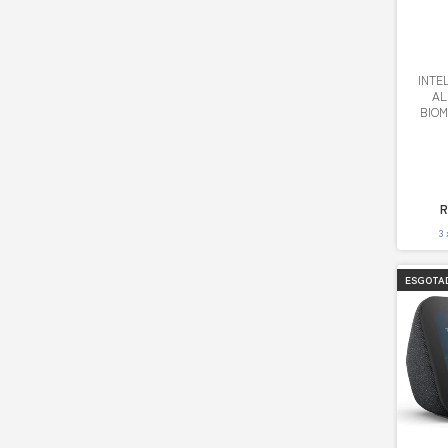
SA-FD
INTE
AL
BIOM
R
3
ESGOTA