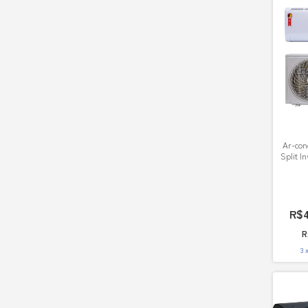
Ar-con
Split I
R$4
R
3