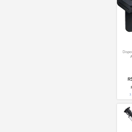
Dispos
A
R
3