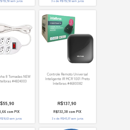
$152,50
sem juros
3
x
de
R$152,50
sem juros
Controle Remoto Universal
Linha 8 Tomadas NEW
Inteligente IR MCR 1001 Preto
ntelbras #4824003
Intelbras #4680082
$55,90
R$137,90
3,66
com
PIX
R$132,38
com
PIX
R$18,63
sem juros
3
x
de
R$45,97
sem juros