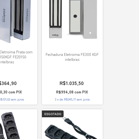
Eletroima Prata com
Fechadura Eletroima FE300 KGF
 150KGF FE20150
intelbras
Intelbras
$364,90
R$1.035,50
0,30
com
PIX
R$994,08
com
PIX
R$121,63
sem juros
3
x
de
R$345,17
sem juros
ESGOTADO