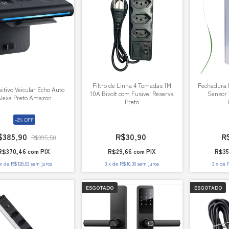
Filtro de Linha 4 Tomadas 1M
Fechadura 
itivo Veicular Echo Auto
10A Bivolt com Fusivel Reserva
Sensor
lexa Preto Amazon
Preto
-
2
%
OFF
$385,90
R$30,90
R
R$395,50
R$370,46
com
PIX
R$29,66
com
PIX
R$35
x
de
R$128,63
sem juros
3
x
de
R$10,30
sem juros
3
x
de
ESGOTADO
ESGOTADO