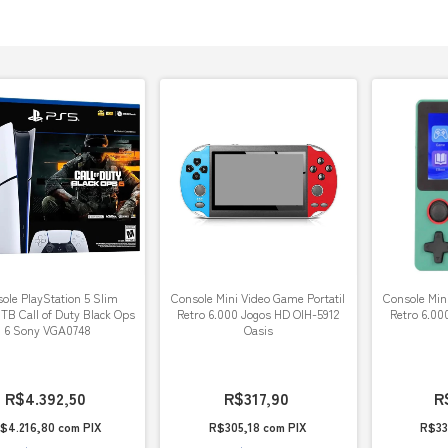
ole PlayStation 5 Slim
Console Mini Video Game Portatil
Console Mini
 1TB Call of Duty Black Ops
Retro 6.000 Jogos HD OIH-5912
Retro 6.00
6 Sony VGA0748
Oasis
R$4.392,50
R$317,90
R
$4.216,80
com
PIX
R$305,18
com
PIX
R$33