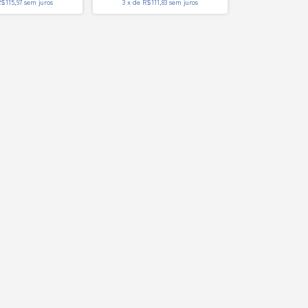
$115,97
sem juros
3
x
de
R$111,83
sem juros