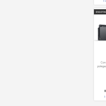
3
ESGOTA
Cons
polega
R
3