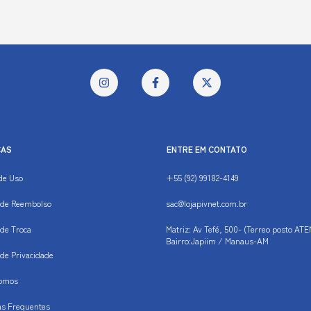
CAS
ENTRE EM CONTATO
de Uso
+55 (92) 99182-4149
s de Reembolso
sac@lojapivnet.com.br
 de Troca
Matriz: Av Tefé, 500- (Terreo posto ATE
Bairro:Japiim / Manaus-AM
s de Privacidade
omos
as Frequentes