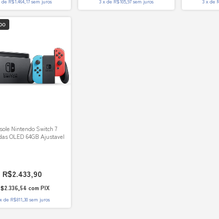
x
de
R$1.464,17
sem juros
3
x
de
R$105,97
sem juros
3
x
de
R
DO
ole Nintendo Switch 7
das OLED 64GB Ajustavel
R$2.433,90
$2.336,54
com
PIX
x
de
R$811,30
sem juros