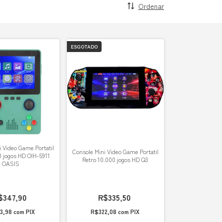
Ordenar
ESGOTADO
 Video Game Portatil
Console Mini Video Game Portatil
0 jogos HD OIH-5911
Retro 10.000 jogos HD Q3
OASIS
$347,90
R$335,50
3,98
com
PIX
R$322,08
com
PIX