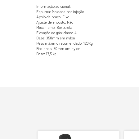
Informação adicional:
Espuma: Moldada por injeção
Apoio de braço: Fixo
Ajuste de encosto: Não
Mecanismo: Borboleta
Elevação de gás: classe 4
Base: 350mm em nylon
Peso máximo recomendado: 120Kg
Rodinhas: 60mm em nylon
Peso: 17,5 kg