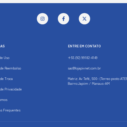
CAS
ENTRE EM CONTATO
de Uso
+55 (92) 99182-4149
s de Reembolso
sac@lojapivnet.com.br
 de Troca
Matriz: Av Tefé, 500- (Terreo posto ATE
Bairro:Japiim / Manaus-AM
s de Privacidade
omos
as Frequentes