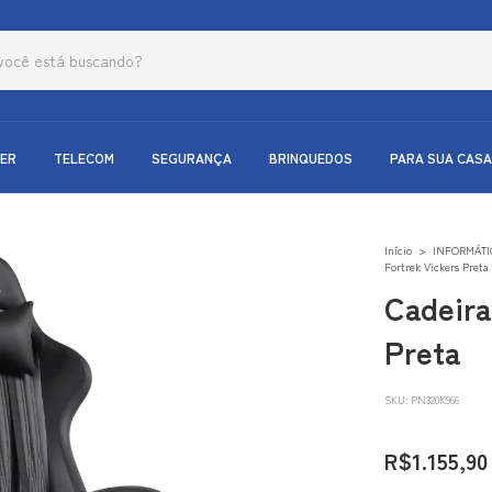
ER
TELECOM
SEGURANÇA
BRINQUEDOS
PARA SUA CASA
Início
>
INFORMÁTI
Fortrek Vickers Preta
Cadeira
Preta
SKU:
PN320K966
R$1.155,90