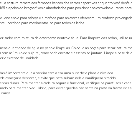
cuja costura remete aos famosos bancos dos carros esportivos enquanto você desfrut
8º e apoios de braços fixos e almofadados para posicionar os cotovelos durante horas
eno apoio para cabeça e almofada para as costas oferecem um conforto prolongad
nte liberdade para movimentar-se para todos os lados.
erizador com mistura de detergente neutro e água. Para limpeza das rodas, utilize
ena quantidade de água no pano e limpe-as. Coloque as peças para secar naturalme
as com acúmulo de sujeira, como onde encosto e assento se juntam. Limpe a base da
ver o excesso de umidade.
s é importante que a cadeira esteja em uma superfície plana e nivelada.
pode começar a desbotar, e evite que pets subam nela e danifiquem o tecido.
erdas duras. Para manter a cadeira segura e funcional, verifique os parafusos a cada
uado para manter o equilíbrio, para evitar quedas não sente na parte da frente do as
gurança.