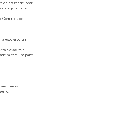
a do prazer de jogar
 de jogabilidade.
o. Com roda de
 uma escova ou um
nte e execute o
 cadeira com um pano
 seis meses.
sento.