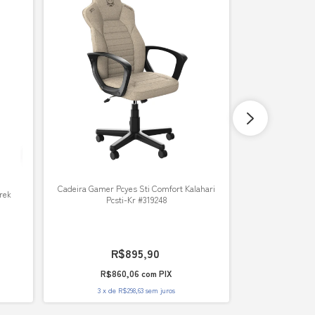
Cadeira Gamer Pcyes Sti Comfort Kalahari
rek
Cadeira Gamer 
Pcsti-Kr #319248
Pcs
R$895,90
R
R$860,06
com
PIX
R$8
3
x
de
R$298,63
sem juros
3
x
de