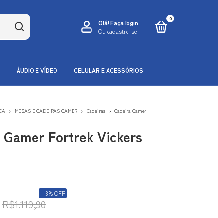
0
Olá!
Faça login
Ou cadastre-se
ÁUDIO E VÍDEO
CELULAR E ACESSÓRIOS
CA
>
MESAS E CADEIRAS GAMER
>
Cadeiras
>
Cadeira Gamer
 Gamer Fortrek Vickers
-
-3
%
OFF
R$1.119,90