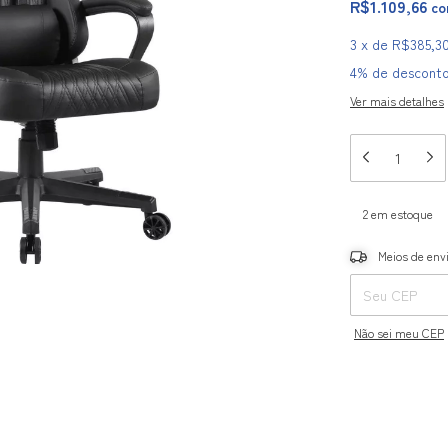
R$1.109,66
c
3
x
de
R$385,3
4% de descont
Ver mais detalhes
2
em estoque
Entregas para o C
Meios de env
Não sei meu CEP