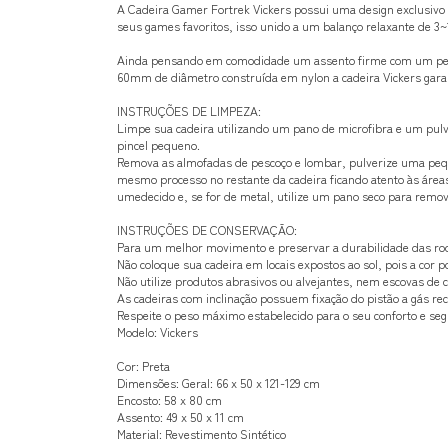
A Cadeira Gamer Fortrek Vickers possui uma design exclusivo 
seus games favoritos, isso unido a um balanço relaxante de 3~1
Ainda pensando em comodidade um assento firme com um pequ
60mm de diâmetro construída em nylon a cadeira Vickers gara
INSTRUÇÕES DE LIMPEZA:
Limpe sua cadeira utilizando um pano de microfibra e um pulv
pincel pequeno.
Remova as almofadas de pescoço e lombar, pulverize uma pequ
mesmo processo no restante da cadeira ficando atento às áre
umedecido e, se for de metal, utilize um pano seco para remo
INSTRUÇÕES DE CONSERVAÇÃO:
Para um melhor movimento e preservar a durabilidade das roda
Não coloque sua cadeira em locais expostos ao sol, pois a cor 
Não utilize produtos abrasivos ou alvejantes, nem escovas de c
As cadeiras com inclinação possuem fixação do pistão a gás rec
Respeite o peso máximo estabelecido para o seu conforto e se
Modelo: Vickers
Cor: Preta
Dimensões: Geral: 66 x 50 x 121-129 cm
Encosto: 58 x 80 cm
Assento: 49 x 50 x 11 cm
Material: Revestimento Sintético