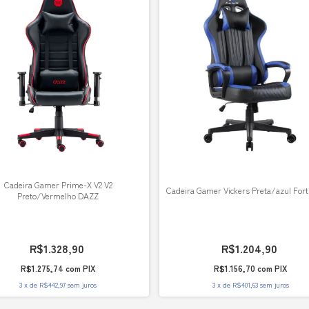
Cadeira Gamer Prime-X V2 V2
Cadeira Gamer Vickers Preta/azul Fort
Preto/Vermelho DAZZ
R$1.328,90
R$1.204,90
R$1.275,74
com
PIX
R$1.156,70
com
PIX
3
x
de
R$442,97
sem juros
3
x
de
R$401,63
sem juros